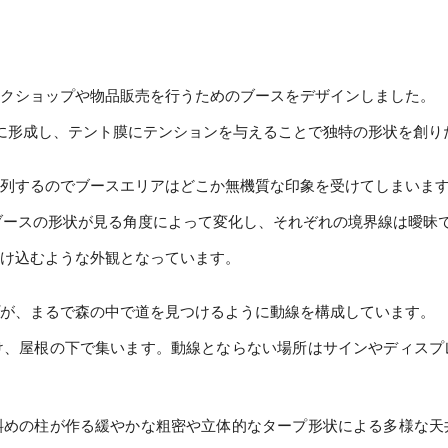
クショップや物品販売を行うためのブースをデザインしました。
型に形成し、テント膜にテンションを与えることで独特の形状を創り
列するのでブースエリアはどこか無機質な印象を受けてしまいま
ブースの形状が見る角度によって変化し、それぞれの境界線は曖昧
け込むような外観となっています。
が、まるで森の中で道を見つけるように動線を構成しています。
け、屋根の下で集います。動線とならない場所はサインやディスプ
斜めの柱が作る緩やかな粗密や立体的なタープ形状による多様な天