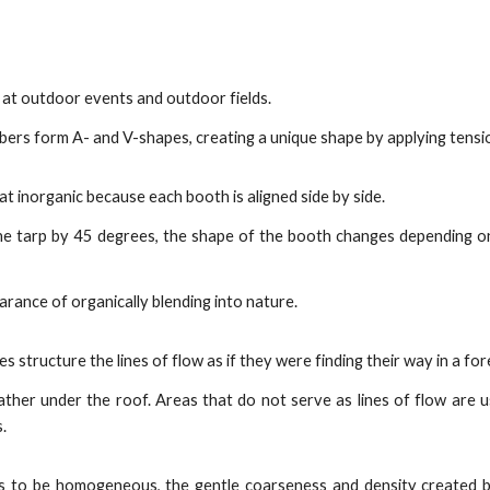
at outdoor events and outdoor fields.
bers form A- and V-shapes, creating a unique shape by applying tensi
inorganic because each booth is aligned side by side.
f the tarp by 45 degrees, the shape of the booth changes depending 
arance of organically blending into nature.
s structure the lines of flow as if they were finding their way in a for
ther under the roof. Areas that do not serve as lines of flow are u
.
 to be homogeneous, the gentle coarseness and density created by t