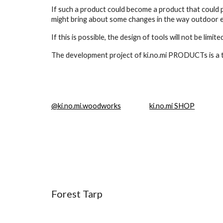
If such a product could become a product that could pre
might bring about some changes in the way outdoor e
If this is possible, the design of tools will not be limit
The development project of ki.no.mi PRODUCTs is a tr
@ki.no.mi.woodworks
ki.no.mi SHOP
Forest Tarp