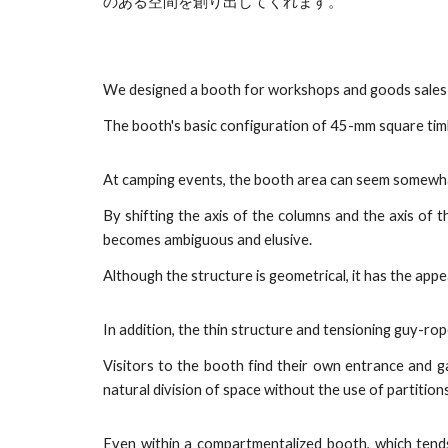
のある空間を創り出してくれます。
We designed a booth for workshops and goods sales 
The booth's basic configuration of 45-mm square tim
At camping events, the booth area can seem somewhat 
By shifting the axis of the columns and the axis o
becomes ambiguous and elusive.
Although the structure is geometrical, it has the appe
In addition, the thin structure and tensioning guy-rope
Visitors to the booth find their own entrance and ga
natural division of space without the use of partitions
Even within a compartmentalized booth, which tends