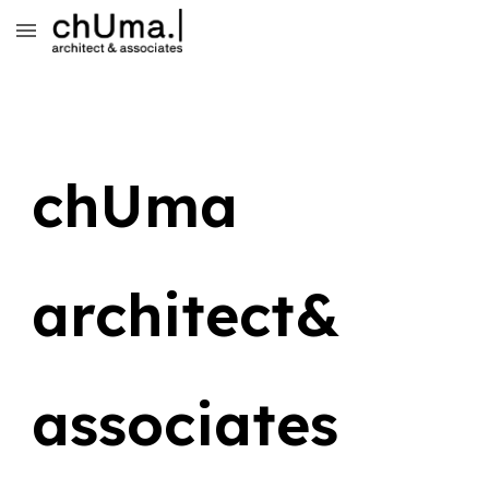
Skip to main content
Skip to navigation
chUma
architect&
associates