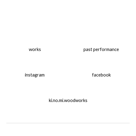
works
past performance
instagram
facebook
ki.no.mi.woodworks